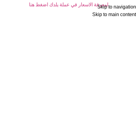
لمعرفة الاسعار في عملة بلدك اضغط هنا
Skip to navigation
Skip to main content
Click to enlarge
الرئيسية
أجهزة الليزر المنزلية
اكسسوارات أجهزة الليزر المنزلي
Back to products
نظارة الوقاية
(مراجعة واحدة)
نظارة الوقاية حماية للعين لاجهزة ليزر ملاي
نظارة الوقاية لاجهزة ليزر ملاي: حماية عينيك
أثناء إزالة الشعر