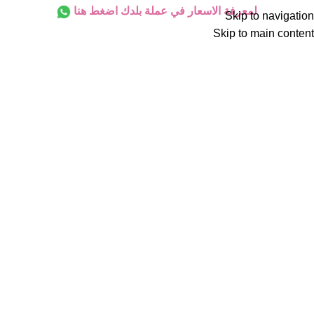
لمعرفة الاسعار في عملة بلدك اضغط هنا
Skip to navigation
Skip to main content
الليزر المنزلي الأكثر مبيعاً
-28%
افضل جهاز ليزر
ملاي T14 الأصلي –
منزلي ياقوت – ليزر
أحدث إصدار من
الجيل الجديد