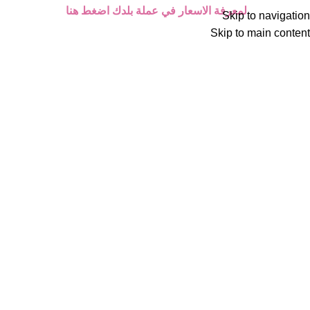
لمعرفة الاسعار في عملة بلدك اضغط هنا
Skip to navigation
Skip to main content
-25%
Click to enlarge
الرئيسية
أجهزة الليزر المنزلية
Back to products
عدسة حب الشباب | ليزر ياقوت
إضافة إلى السلة
BUY NOW
المراجعات