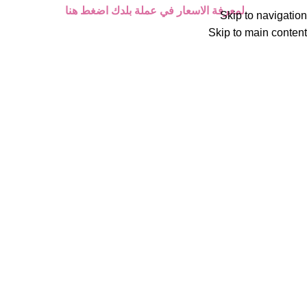
لمعرفة الاسعار في عملة بلدك اضغط هنا
Skip to navigation
Skip to main content
Click to enlarge
الرئيسية
أجهزة الليزر المنزلية
اكسسوارات أجهزة الليزر المنزلي
Back to products
عدسات ليزر دييس كولد
(مراجعة واحدة)
عدسات ليزر دييس كولد تستطيعين طلبها بشكل اضافي مع جهاز ليزر
دييس كولد العادي او دييس كولد المطور حتى تستطيعين استخدامها
لمنطقة مخصصة او ليستخدمها شخص اخر بنفس الجهاز