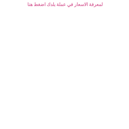
لمعرفة الاسعار في عملة بلدك اضغط هنا
ة الرئيسية
الأكثر مبيعا
أجهزة الليزر المنزلي
ياسة الخصوصية
Home
سياسة الخصوصية
معينةٍ). كما تذكرُ أيضًا الإجراءات المتبعة لضمان خصوصية معلوماتك. و
 مباشرةً أو عن طريق موقعٍ آخر، فأنتَ توافق على الممارسات الموضح