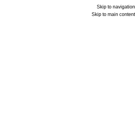
Skip to navigation
Skip to main content
الصفح
س
شكرًا لدخولك إلى موقع
شاين ليدي
إنّ موقعنا يحترم خصوصيّتك ويسعى لحماية بياناتك الشخصية.
لمعرفة المزيد، يُرجى قراءة سياسة الخصوصيّة أدناه.
توضح سياسة الخصوصيّة كيفية جمع واستخدام بياناتك الشخصية (تحت ظروفٍ 
البيانات الشخصية واستخدامها والكشف عنها. ومن خلال زيارتك للموقع
إن حماية بياناتك أمرٌ هامٌ جدًّا بالنسبة إلينا.